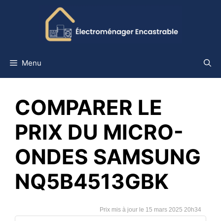
Aller
au
contenu
Menu
COMPARER LE
PRIX DU MICRO-
ONDES SAMSUNG
NQ5B4513GBK
15 mars 2025 20h34