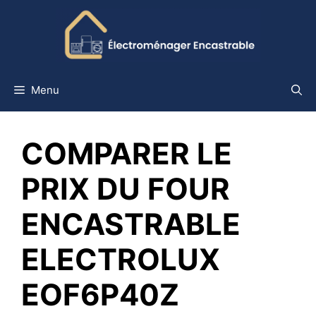
Aller
au
contenu
Menu
COMPARER LE
PRIX DU FOUR
ENCASTRABLE
ELECTROLUX
EOF6P40Z